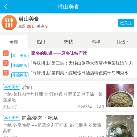
潜山美食
潜山美食
已关注
261
9
主题
关注
全部
热门
热帖
精华
筛选
家乡的味道——原乡味特产馆
顶
本土美食
“寻味潜山”第三集：天柱山旅游大酒店特色菜红汤羊肉
顶
小编探店
“寻味潜山”第四集：皖城假日酒店特色菜千岛湖秀水鱼头
顶
小编探店
炒面
本土美食
七绝·菜杆肉丝炒挂面 文/汪继兵 挂面柔盈似玉绵，菜
茎嫩脆
6364
0
天柱潜子
筒蒿烧肉下粑条
本土美食
七绝·冬至晚餐 ----筒蒿烧肉下粑条 文/汪继兵 翠嫩筒
蒿映