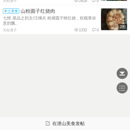
2818
0
天柱潜子
山粉圆子红烧肉
本土美食
七绝·菜品之韵文/汪继兵 粉揉圆子映红烧，软糯香浓
意韵飘。
2图
1332
0
天柱潜子
在潜山美食发帖