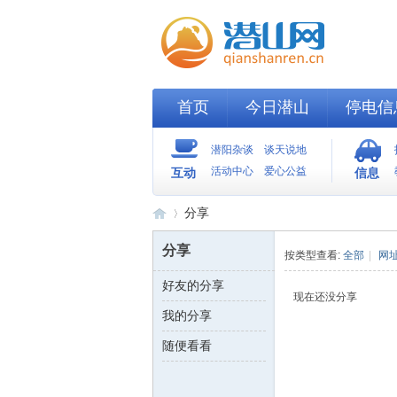
首页
今日潜山
停电信
潜阳杂谈
谈天说地
活动中心
爱心公益
互动
信息
分享
分享
按类型查看:
全部
|
网
好友的分享
潜
›
现在还没分享
我的分享
随便看看