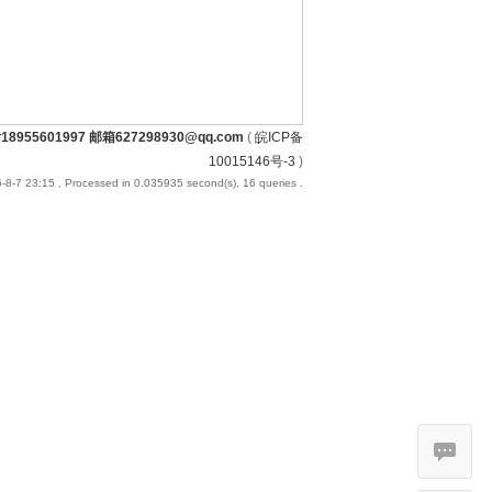
55601997 邮箱627298930@qq.com
(
皖ICP备
10015146号-3
)
-8-7 23:15
, Processed in 0.035935 second(s), 16 queries .