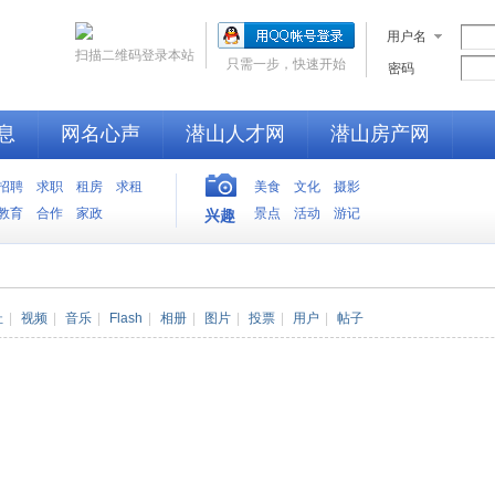
用户名
扫描二维码登录本站
只需一步，快速开始
密码
息
网名心声
潜山人才网
潜山房产网
招聘
求职
租房
求租
美食
文化
摄影
教育
合作
家政
景点
活动
游记
兴趣
址
|
视频
|
音乐
|
Flash
|
相册
|
图片
|
投票
|
用户
|
帖子